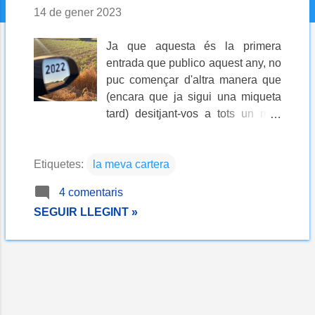
14 de gener 2023
Ja que aquesta és la primera
entrada que publico aquest any, no
puc començar d'altra manera que
(encara que ja sigui una miqueta
tard) desitjant-vos a tots un molt
bon any 2023! Com ja és tradició
(una tradició que vaig començar el
Etiquetes:
la meva cartera
darrer any...), la primera entrada de
l'any la dedicaré a compartir els
4 comentaris
resultats del 2022 de la meva
SEGUIR LLEGINT »
cartera d'inversió . Abans, sempre
cal fer la preceptiva advertència
prèvia: la informació que
comparteixo al blog no s'ha
d'entendre en cap cas com a
consell o recomanació d'inversió.