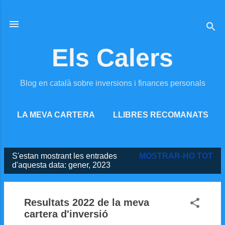
Salta al contingut principal
Els Calers
Blog en català sobre inversions i finances personals
LA MEVA CARTERA
LLIBRES RECOMANATS
MÉS…
RECURSOS ONLINE
S'estan mostrant les entrades
MOSTRAR-HO TOT
Entrades
d'aquesta data: gener, 2023
Resultats 2022 de la meva
cartera d'inversió