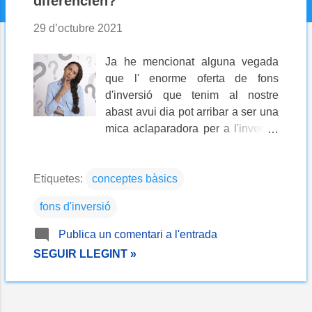
diferencien?
29 d’octubre 2021
Ja he mencionat alguna vegada
que l' enorme oferta de fons
d'inversió que tenim al nostre
abast avui dia pot arribar a ser una
mica aclaparadora per a l'inversor
principiant (i, fins i tot, per als no
principiants segurament també ho
Etiquetes:
conceptes bàsics
sigui). Tenir moltes opcions
acostuma a ser sempre quelcom
fons d'inversió
positiu, però requereix més esforç i
coneixements a l'hora de triar la
Publica un comentari a l'entrada
millor opció o la que més s'adeqüi
SEGUIR LLEGINT »
a les nostres necessitats. Amb
aquesta entrada tractaré de "posar
llum a la foscor" tot explicant de