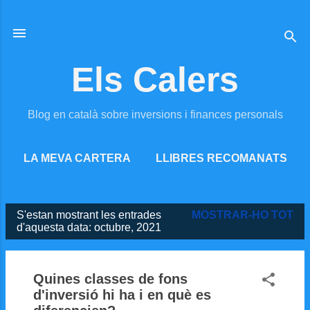
Salta al contingut principal
Els Calers
Blog en català sobre inversions i finances personals
LA MEVA CARTERA
LLIBRES RECOMANATS
MÉS…
RECURSOS ONLINE
S'estan mostrant les entrades
MOSTRAR-HO TOT
Entrades
d'aquesta data: octubre, 2021
Quines classes de fons
d'inversió hi ha i en què es