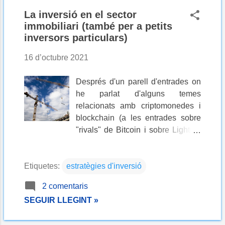
La inversió en el sector
immobiliari (també per a petits
inversors particulars)
16 d’octubre 2021
Després d'un parell d'entrades on
he parlat d'alguns temes
relacionats amb criptomonedes i
blockchain (a les entrades sobre
"rivals" de Bitcoin i sobre Lighting
Network ) potser és un bon
moment per a canviar de tema
Etiquetes:
estratègies d'inversió
radicalment i parlar d'altres actius
més tangibles . I què pot haver-hi
2 comentaris
més tangible que una construcció
SEGUIR LLEGINT »
de totxana i ciment? Així que, sí,
avui parlaré de la inversió en el