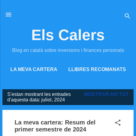
Salta al contingut principal
Els Calers
Blog en català sobre inversions i finances personals
LA MEVA CARTERA
LLIBRES RECOMANATS
MÉS…
RECURSOS ONLINE
S'estan mostrant les entrades
MOSTRAR-HO TOT
Entrades
d'aquesta data: juliol, 2024
La meva cartera: Resum del
primer semestre de 2024