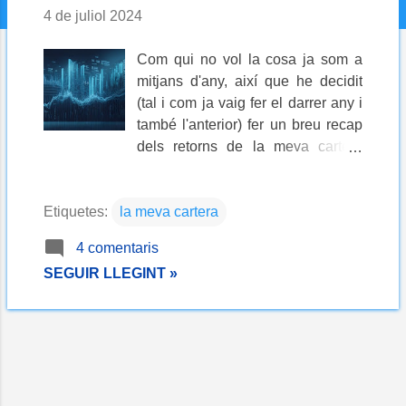
4 de juliol 2024
Com qui no vol la cosa ja som a
mitjans d'any, així que he decidit
(tal i com ja vaig fer el darrer any i
també l'anterior) fer un breu recap
dels retorns de la meva cartera
d'inversió al llarg dels sis primers
mesos del 2024 . L'objectiu
Etiquetes:
la meva cartera
principal és avaluar si cal fer-hi
algun reajustament o si tot està
4 comentaris
funcionant tal i com caldria esperar
SEGUIR LLEGINT »
(tenint en compte el tipus de
cartera i en comparació amb el
que han fet els mercats). Bé, i
també perquè reconec que em
resulta una tasca força amena,
com que ja tinc les dades