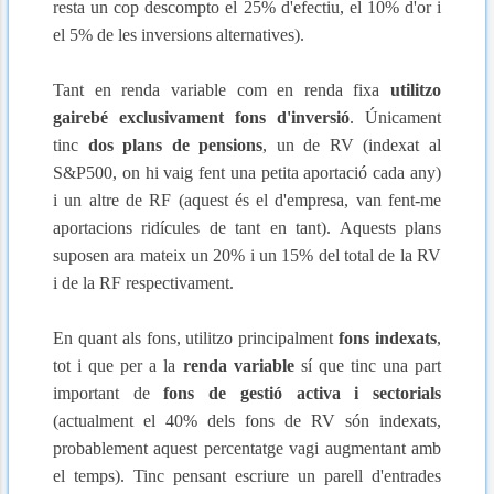
resta un cop descompto el 25% d'efectiu, el 10% d'or i
el 5% de les inversions alternatives).
Tant en renda variable com en renda fixa
utilitzo
gairebé exclusivament fons d'inversió
. Únicament
tinc
dos plans de pensions
, un de RV (indexat al
S&P500, on hi vaig fent una petita aportació cada any)
i un altre de RF (aquest és el d'empresa, van fent-me
aportacions ridícules de tant en tant). Aquests plans
suposen ara mateix un 20% i un 15% del total de la RV
i de la RF respectivament.
En quant als fons, utilitzo principalment
fons indexats
,
tot i que per a la
renda variable
sí que tinc una part
important de
fons de gestió activa i sectorials
(actualment el 40% dels fons de RV són indexats,
probablement aquest percentatge vagi augmentant amb
el temps). Tinc pensant escriure un parell d'entrades