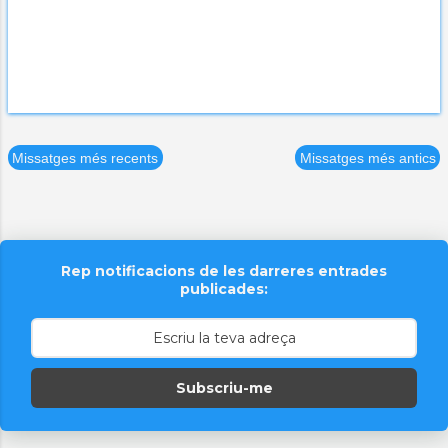
Missatges més recents
Missatges més antics
Rep notificacions de les darreres entrades
publicades:
Subscriu-me