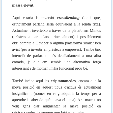
massa elevat
.
Aquí estaria la inversió
crowdlending
(tot i que,
estrictament parlant, seria equivalent a la renda fixa).
Actualment inverteixo a través de la plataforma Mintos
(préstecs a particulars principalment) i possiblement
obri compte a October o alguna plataforma similar ben
aviat (per a invertir en préstecs a empreses). També tinc
intenció de parlar-ne més detalladament a una altra
entrada, ja que em sembla una alternativa força
interessant i de moment m'ha funcionat prou bé.
També incloc aquí les
criptomonedes
, encara que la
meva posició en aquest tipus d'actius és actualment
insignificant (només en vaig adquirir fa temps per a
aprendre i saber de què anava el tema). Ara mateix no
veig gens clar augmentar la meva posició en
criptomonedes, ja veurem què faig en el futur.