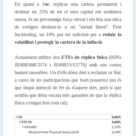
En quant a l'
or
, replicar una cartera permanent i
destinar un 25% de tot el meu capital em semblava
massa, és un percentatge força elevat i em feia una mica
de vertigen destinar-lo a un "metall lluent". Fent
backtesting
, un 10% pot ser suficient per a
reduir la
volatilitat i protegir la cartera de la inflació
.
Actualment utilitzo dos
ETFs de rèplica física
(ISINs
JE00B588CD74 i
JE00B1VS3770) amb uns costos
bastant raonables. Un d'ells dóna dret a reclamar or físic
a canvi de les participacions que hom posseeixi (no és
que tingui intenció de fer ús d'aquest dret, però sí que
sembla que dóna encara més garanties de que la rèplica
física s'estigui fent com cal).