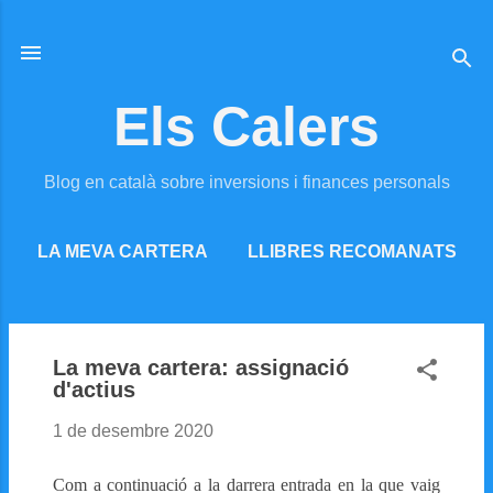
Salta al contingut principal
Els Calers
Blog en català sobre inversions i finances personals
LA MEVA CARTERA
LLIBRES RECOMANATS
MÉS…
RECURSOS ONLINE
La meva cartera: assignació
d'actius
1 de desembre 2020
Com a continuació a la darrera entrada en la que vaig