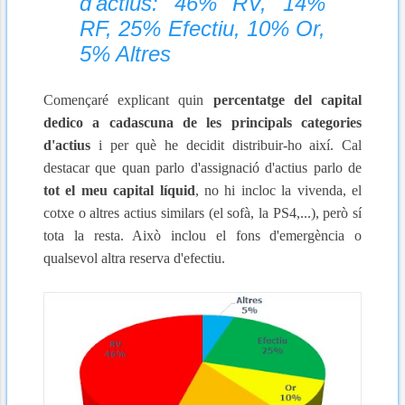
d'actius: 46% RV, 14%
RF, 25% Efectiu, 10% Or,
5% Altres
Començaré explicant quin
percentatge del capital
dedico a cadascuna de les principals categories
d'actius
i per què he decidit distribuir-ho així. Cal
destacar que quan parlo d'assignació d'actius parlo de
tot el meu capital líquid
, no hi incloc la vivenda, el
cotxe o altres actius similars (el sofà, la PS4,...), però sí
tota la resta. Això inclou el fons d'emergència o
qualsevol altra reserva d'efectiu.