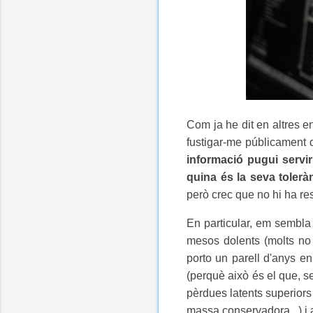
Com ja he dit en altres e
fustigar-me públicament 
informació pugui servir
quina és la seva toleràn
però crec que no hi ha re
En particular, em sembla 
mesos dolents (molts no 
porto un parell d'anys e
(perquè això és el que, s
pèrdues latents superiors
massa conservadora...) i a