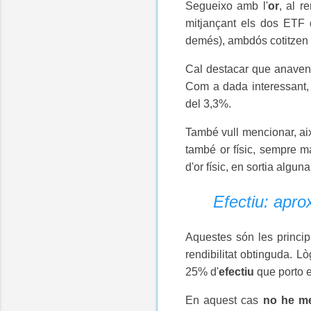
Segueixo amb l'
or
, al r
mitjançant els dos ETF d'
demés), ambdós cotitzen 
Cal destacar que anaven 
Com a dada interessant, l
del 3,3%.
També vull mencionar, aix
també or físic, sempre m
d'or físic, en sortia algun
Efectiu: aprox
Aquestes són les princip
rendibilitat obtinguda. Lò
25% d'
efectiu
que porto e
En aquest cas
no he me