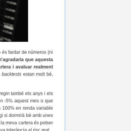
o és fardar de números (ni
'agradaria que aquesta
rtera i avaluar realment
s
backtests
estan molt bé,
vegin també els anys i els
t un -5% aquest mes o que
un 100% en renda variable
egi si dormirà bé amb unes
 la meva cartera és potser
a tolerància al risc real.