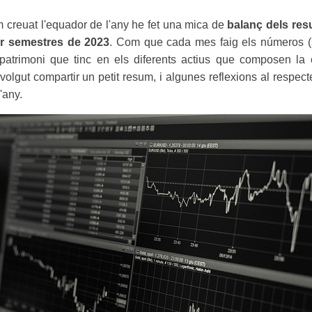
em creuat l'equador de l'any he fet una mica de
balanç dels resu
er semestres de 2023
. Com que cada mes faig els números (
atrimoni que tinc en els diferents actius que composen la ca
e volgut compartir un petit resum, i algunes reflexions al respecte
'any.