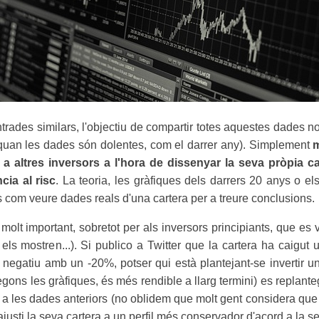
ntrades similars, l'objectiu de compartir totes aquestes dades n
quan les dades són dolentes, com el darrer any). Simplement
m
 a altres inversors a l'hora de dissenyar la seva pròpia ca
cia al risc
. La teoria, les gràfiques dels darrers 20 anys o el
s com veure dades reals d'una cartera per a treure conclusions.
molt important, sobretot per als inversors principiants, que es 
els mostren...). Si publico a Twitter que la cartera ha caigu
n negatiu amb un -20%, potser qui està plantejant-se invertir 
egons les gràfiques, és més rendible a llarg termini) es replant
 a les dades anteriors (no oblidem que molt gent considera que
justi la seva cartera a un perfil més conservador d'acord a la sev