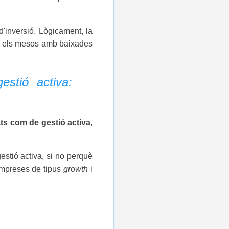
d'inversió. Lògicament, la
tant els mesos amb baixades
estió activa:
ts com de gestió activa
,
estió activa, si no perquè
 empreses de tipus
growth
i