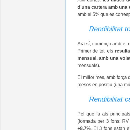
d'una cartera amb una 
amb el 5% que es corresp
Rendibilitat t
Ara sí, començo amb el re
Primer de tot, els
resulta
mensual, amb una volati
mensuals).
El millor mes, amb força d
mesos en positiu (una miq
Rendibilitat 
Pel que fa als principa
(formada per 3 fons: RV 
+8,7%
. El 3 fons estan 