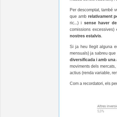
Per descomptat, també vull
que amb
relativament 
ric...) i
sense haver de 
comissions excessives) e
nostres estalvis
.
Si ja heu llegit alguna 
mensuals) ja sabreu que
diversificada i amb una 
moviments dels mercats, s
actius (renda variable, re
Com a recordatori, els pe