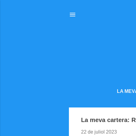
LA MEV
La meva cartera: 
22 de juliol 2023