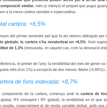
composició similar
, més (o menys) el poquet que pugui guanya
on a la meva cartera variable o especulativa.
otal cartera: +6,5%
sum del primer semestre pel que fa als retorns obtinguts per l
ts globals: la cartera s'ha revaloritzat un +6,5%
. Això supo
litat de 1,3%
(mesurada, en aquest cas, com la desviació estàn
iferència, el primer de l'any: la rendibilitat del mes de gener va
ueta més d'un 1%) a excepció de dos mesos: febrer (-0,46%) i, p
cartera de fons indexada: +8,7%
ls components de la cartera, començo amb la
cartera de fo
global, RV emergent i RF global), la rendibilitat en el que p
en positiu, especialment el de renda variable global, amb una 