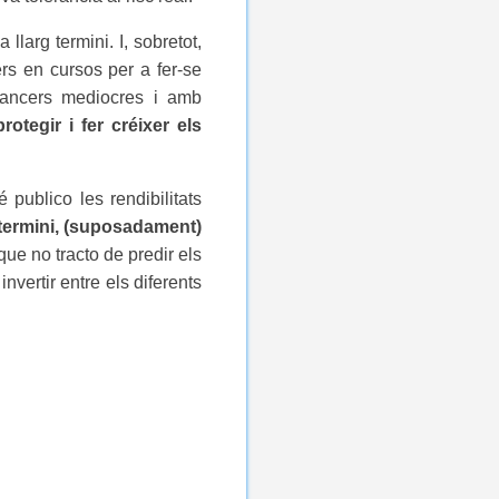
llarg termini. I, sobretot,
ers en cursos per a fer-se
nancers mediocres i amb
protegir i fer créixer els
publico les rendibilitats
 termini, (suposadament)
que no tracto de predir els
vertir entre els diferents