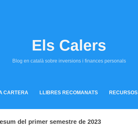
Salta al contingut principal
Els Calers
Blog en català sobre inversions i finances personals
A CARTERA
LLIBRES RECOMANATS
RECURSOS
Resum del primer semestre de 2023