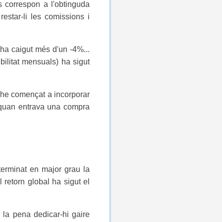
es correspon a l'obtinguda
restar-li les comissions i
ha caigut més d'un -4%...
bilitat mensuals) ha sigut
e he començat a incorporar
, quan entrava una compra
terminat en major grau la
l retorn global ha sigut el
 la pena dedicar-hi gaire