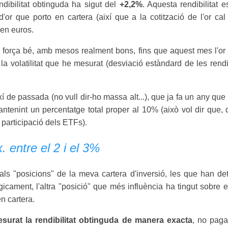
endibilitat obtinguda ha sigut del
+2,2%
. Aquesta rendibilitat 
or que porto en cartera (així que a la cotització de l'or cal 
en euros.
força bé, amb mesos realment bons, fins que aquest mes l'or 
a volatilitat que he mesurat (desviació estàndard de les rendi
í de passada (no vull dir-ho massa alt...), que ja fa un any qu
antenint un percentatge total proper al 10% (això vol dir que
a participació dels ETFs).
. entre el 2 i el 3%
als "posicions" de la meva cartera d'inversió, les que han de
gicament, l'altra "posició" que més influència ha tingut sobre e
n cartera.
surat la rendibilitat obtinguda de manera exacta
, no paga