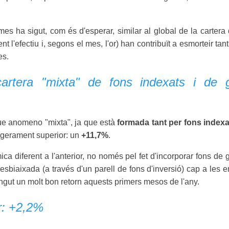
 ha sigut, com és d'esperar, similar al global de la cartera 
ent l'efectiu i, segons el mes, l'or) han contribuït a esmorteir 
es.
 cartera "mixta" de fons indexats i de g
e anomeno "mixta", ja que està
formada tant per fons indexa
leugerament superior: un
+11,7%
.
ca diferent a l'anterior, no només pel fet d'incorporar fons de g
esbiaixada (a través d'un parell de fons d'inversió) cap a les
ngut un molt bon retorn aquests primers mesos de l'any.
or: +2,2%