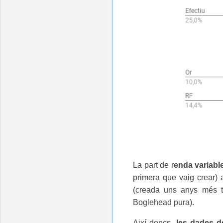
La part de r
enda variable
primera que vaig crear) 
(creada uns anys més ta
Boglehead pura).
Així doncs,
les dades de