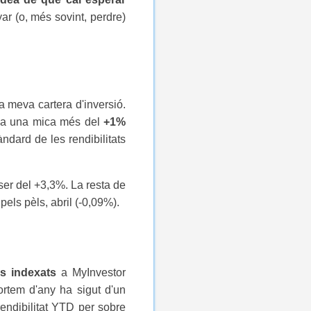
r (o, més sovint, perdre)
a meva cartera d'inversió.
sa una mica més del
+1%
dard de les rendibilitats
 ser del +3,3%. La resta de
els pèls, abril (-0,09%).
ns indexats
a MyInvestor
ortem d'any ha sigut d'un
rendibilitat YTD per sobre