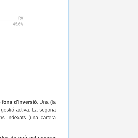
 fons d'inversió
. Una (la
 gestió activa. La segona
ns indexats (una cartera
 idea de què cal esperar