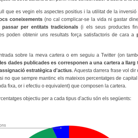
 que es vegin els aspectes positius i la utilitat de la inversió a 
pocs coneixements
(no cal complicar-se la vida ni gastar din
passar per entitats tradicionals
(i els seus productes fi
s poden obtenir uns resultats força satisfactoris de cara a
entrada sobre la meva cartera o em seguiu a Twitter (on també 
les dades publicades es corresponen a una cartera a llarg
assignació estratègica d'actius
. Aquesta darrera frase vol dir 
i no que sempre mantinc els mateixos percentatges de capital in
nda fixa, or i efectiu o equivalent) que composen la cartera.
rcentatges objectiu per a cada tipus d'actiu són els següents: