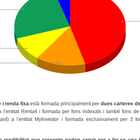
 i renda fixa
està formada principalment per
dues carteres de
a l'entitat Renta4 i formada per fons indexats i també fons de
rd) a l'entitat MyInvestor i formada exclusivament per 3 fo
 rendibilitat que presento poden servir per a fer-se una